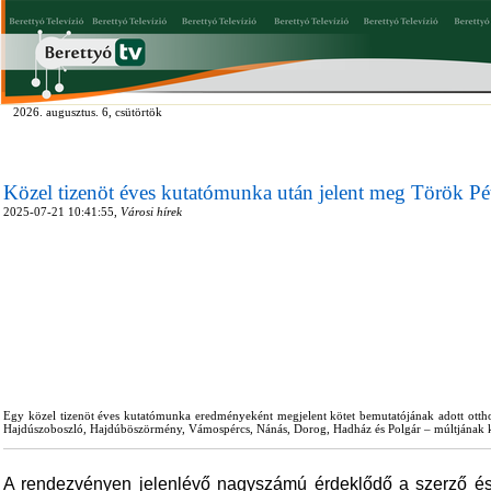
2026. augusztus. 6, csütörtök
Közel tizenöt éves kutatómunka után jelent meg Török Pét
2025-07-21 10:41:55,
Városi hírek
Egy közel tizenöt éves kutatómunka eredményeként megjelent kötet bemutatójának adott otthon
Hajdúszoboszló, Hajdúböszörmény, Vámospércs, Nánás, Dorog, Hadház és Polgár – múltjának korá
A rendezvényen jelenlévő nagyszámú érdeklődő a szerző és 