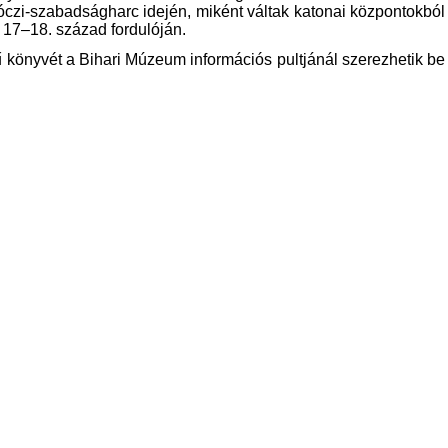
kóczi-szabadságharc idején, miként váltak katonai központokból
 17–18. század fordulóján.
 könyvét a Bihari Múzeum információs pultjánál szerezhetik be