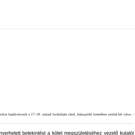
olcsi hajdúvárosok a 17–18. század fordulóján című, hiánypótló kötetében ezúttal hét város –
rhetett betekintést a kötet megszületéséhez vezető kutatói