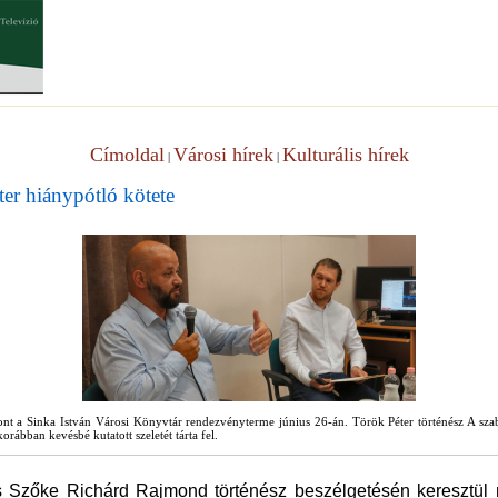
Címoldal
Városi hírek
Kulturális hírek
|
|
er hiánypótló kötete
t a Sinka István Városi Könyvtár rendezvényterme június 26-án. Török Péter történész A szab
bban kevésbé kutatott szeletét tárta fel.
Szőke Richárd Rajmond történész beszélgetésén keresztül nye