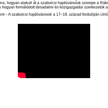
arra, hogyan alakult át a szabolcsi hajdúvárosok szerepe a Rá
hogyan formálódott társadalmi és közigazgatási szerkezetük a
ent – A szabolcsi hajdúvárosok a 17–18. század fordulóján című